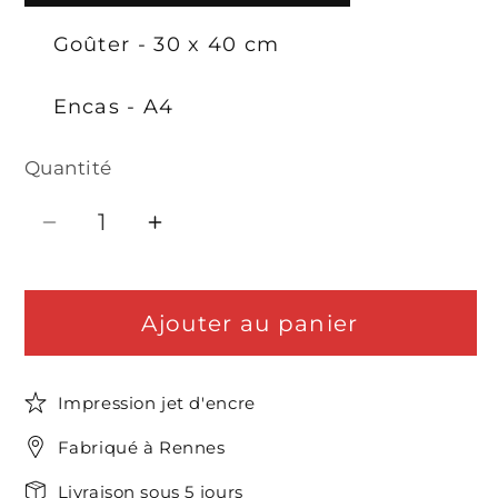
Goûter - 30 x 40 cm
Encas - A4
Quantité
Quantité
Réduire
Augmenter
la
la
quantité
quantité
Ajouter au panier
de
de
Affiche
Affiche
carte
carte
Impression jet d'encre
de
de
Toulouse
Toulouse
Fabriqué à Rennes
Livraison sous 5 jours