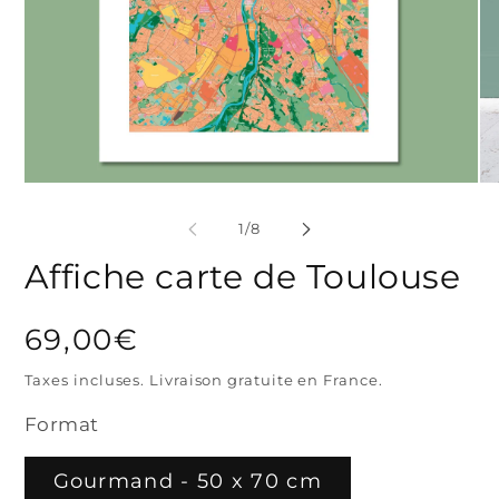
Ouvrir
Ouv
le
le
média
mé
de
1
/
8
1
2
dans
da
Affiche carte de Toulouse
une
un
fenêtre
fen
modale
mo
Prix
69,00€
habituel
Taxes incluses. Livraison gratuite en France.
Format
Gourmand - 50 x 70 cm